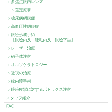
多焦点眼内レンズ
選定療養
糖尿病網膜症
高血圧性網膜症
眼瞼形成手術
【眼瞼内反・睫毛内反・眼瞼下垂】
レーザー治療
硝子体注射
オルソケラトロジー
近視の治療
緑内障手術
眼瞼痙攣に対するボトックス注射
スタッフ紹介
FAQ