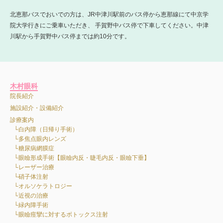
北恵那バスでおいでの方は、JR中津川駅前のバス停から恵那線にて中京学
院大学行きにご乗車いただき、 手賀野中バス停で下車してください。中津
川駅から手賀野中バス停までは約10分です。
木村眼科
院長紹介
施設紹介・設備紹介
診療案内
白内障（日帰り手術）
多焦点眼内レンズ
糖尿病網膜症
眼瞼形成手術【眼瞼内反・睫毛内反・眼瞼下垂】
レーザー治療
硝子体注射
オルソケラトロジー
近視の治療
緑内障手術
眼瞼痙攣に対するボトックス注射