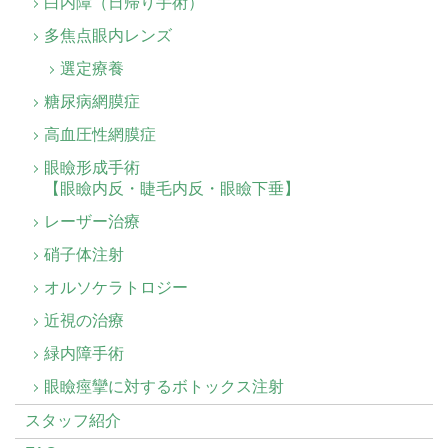
白内障（日帰り手術）
多焦点眼内レンズ
選定療養
糖尿病網膜症
高血圧性網膜症
眼瞼形成手術
【眼瞼内反・睫毛内反・眼瞼下垂】
レーザー治療
硝子体注射
オルソケラトロジー
近視の治療
緑内障手術
眼瞼痙攣に対するボトックス注射
スタッフ紹介