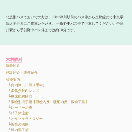
北恵那バスでおいでの方は、JR中津川駅前のバス停から恵那線にて中京学
院大学行きにご乗車いただき、 手賀野中バス停で下車してください。中津
川駅から手賀野中バス停までは約10分です。
木村眼科
院長紹介
施設紹介・設備紹介
診療案内
白内障（日帰り手術）
多焦点眼内レンズ
糖尿病網膜症
眼瞼形成手術【眼瞼内反・睫毛内反・眼瞼下垂】
レーザー治療
硝子体注射
オルソケラトロジー
近視の治療
緑内障手術