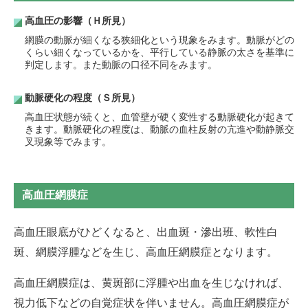
高血圧の影響（Ｈ所見）
網膜の動脈が細くなる狭細化という現象をみます。動脈がどの
くらい細くなっているかを、平行している静脈の太さを基準に
判定します。また動脈の口径不同をみます。
動脈硬化の程度（Ｓ所見）
高血圧状態が続くと、血管壁が硬く変性する動脈硬化が起きて
きます。動脈硬化の程度は、動脈の血柱反射の亢進や動静脈交
叉現象等でみます。
高血圧網膜症
高血圧眼底がひどくなると、出血斑・滲出班、軟性白
斑、網膜浮腫などを生じ、高血圧網膜症となります。
高血圧網膜症は、黄斑部に浮腫や出血を生じなければ、
視力低下などの自覚症状を伴いません。高血圧網膜症が