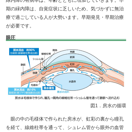
緑内障の有病率は、年齢とともに増加していきます。早
期の緑内障は、自覚症状に乏しいため、気づかずに無治
療で過ごしている人が大勢います。早期発見・早期治療
が必要です。
眼圧
図1．房水の循環
眼
の中の毛様体で作られた房水が、虹彩の裏から瞳孔
を経て、線維柱帯を通って、シュレム管から眼外の血管