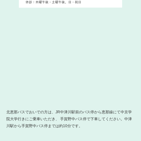
北恵那バスでおいでの方は、JR中津川駅前のバス停から恵那線にて中京学
院大学行きにご乗車いただき、 手賀野中バス停で下車してください。中津
川駅から手賀野中バス停までは約10分です。