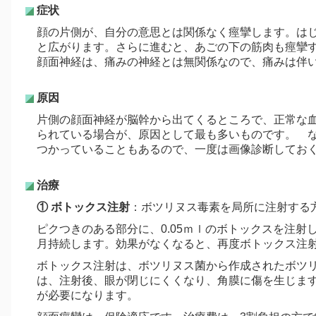
症状
顔の片側が、自分の意思とは関係なく痙攣します。は
と広がります。さらに進むと、あごの下の筋肉も痙攣
顔面神経は、痛みの神経とは無関係なので、痛みは伴
原因
片側の顔面神経が脳幹から出てくるところで、正常な
られている場合が、原因として最も多いものです。 
つかっていることもあるので、一度は画像診断してお
治療
① ボトックス注射
：ボツリヌス毒素を局所に注射する
ピクつきのある部分に、0.05ｍｌのボトックスを注射
月持続します。効果がなくなると、再度ボトックス注
ボトックス注射は、ボツリヌス菌から作成されたボツ
は、注射後、眼が閉じにくくなり、角膜に傷を生じま
が必要になります。