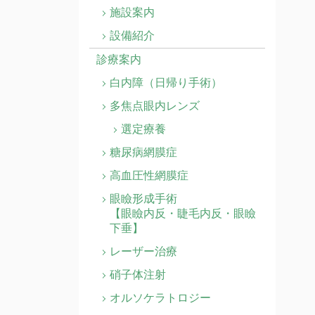
施設案内
設備紹介
診療案内
白内障（日帰り手術）
多焦点眼内レンズ
選定療養
糖尿病網膜症
高血圧性網膜症
眼瞼形成手術
【眼瞼内反・睫毛内反・眼瞼
下垂】
レーザー治療
硝子体注射
オルソケラトロジー