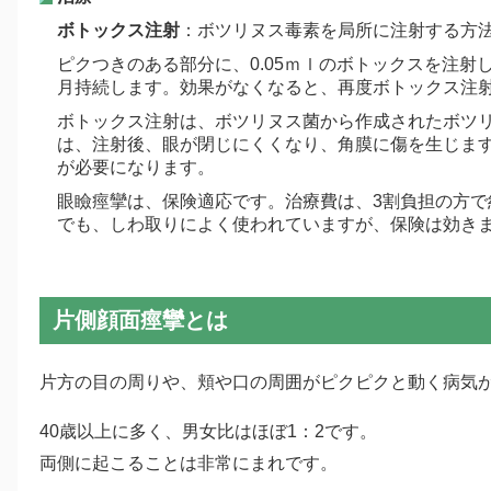
ボトックス注射
：ボツリヌス毒素を局所に注射する方
ピクつきのある部分に、0.05ｍｌのボトックスを注射
月持続します。効果がなくなると、再度ボトックス注
ボトックス注射は、ボツリヌス菌から作成されたボツ
は、注射後、眼が閉じにくくなり、角膜に傷を生じま
が必要になります。
眼瞼痙攣は、保険適応です。治療費は、3割負担の方で約
でも、しわ取りによく使われていますが、保険は効き
片側顔面痙攣とは
片方の目の周りや、頬や口の周囲がピクピクと動く病気
40歳以上に多く、男女比はほぼ1：2です。
両側に起こることは非常にまれです。