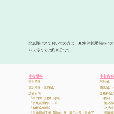
北恵那バスでおいでの方は、JR中津川駅前のバ
バス停までは約10分です。
木村眼科
木村内科
院長紹介
院長紹介
施設紹介・設備紹介
施設紹介
診療案内
診療科紹
白内障（日帰り手術）
内科
多焦点眼内レンズ
消化器
糖尿病網膜症
小児科
眼瞼形成手術【眼瞼内反・睫毛内反・眼瞼下
循環器