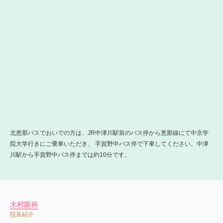
北恵那バスでおいでの方は、JR中津川駅前のバス停から恵那線にて中京学
院大学行きにご乗車いただき、 手賀野中バス停で下車してください。中津
川駅から手賀野中バス停までは約10分です。
木村眼科
院長紹介