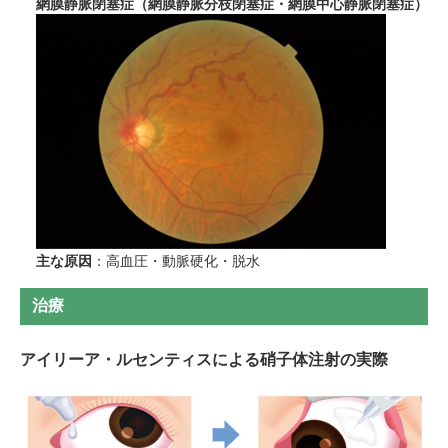
網膜静脈閉塞症（網膜静脈分枝閉塞症・網膜中心静脈閉塞症）
主な原因
：高血圧・動脈硬化・脱水
治療
アイリーア・ルセンティスによる硝子体注射の実際