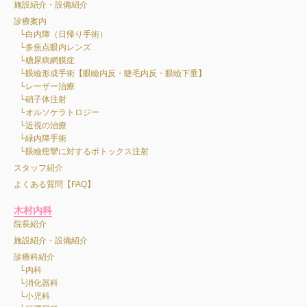
施設紹介・設備紹介
診療案内
白内障（日帰り手術）
多焦点眼内レンズ
糖尿病網膜症
眼瞼形成手術【眼瞼内反・睫毛内反・眼瞼下垂】
レーザー治療
硝子体注射
オルソケラトロジー
近視の治療
緑内障手術
眼瞼痙攣に対するボトックス注射
スタッフ紹介
よくある質問【FAQ】
木村内科
院長紹介
施設紹介・設備紹介
診療科紹介
内科
消化器科
小児科