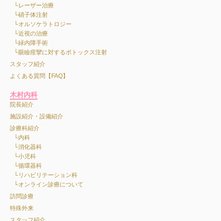
レーザー治療
硝子体注射
オルソケラトロジー
近視の治療
緑内障手術
眼瞼痙攣に対するボトックス注射
スタッフ紹介
よくある質問【FAQ】
木村内科
院長紹介
施設紹介・設備紹介
診療科紹介
内科
消化器科
小児科
循環器科
リハビリテーション科
オンライン診療について
訪問診療
特殊外来
スタッフ紹介