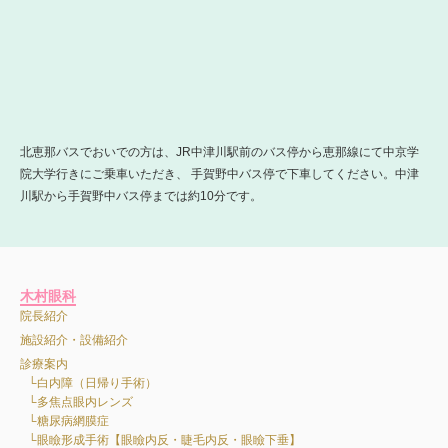
北恵那バスでおいでの方は、JR中津川駅前のバス停から恵那線にて中京学
院大学行きにご乗車いただき、 手賀野中バス停で下車してください。中津
川駅から手賀野中バス停までは約10分です。
木村眼科
院長紹介
施設紹介・設備紹介
診療案内
白内障（日帰り手術）
多焦点眼内レンズ
糖尿病網膜症
眼瞼形成手術【眼瞼内反・睫毛内反・眼瞼下垂】