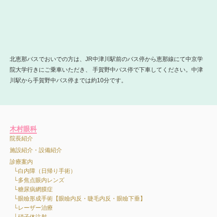
北恵那バスでおいでの方は、JR中津川駅前のバス停から恵那線にて中京学
院大学行きにご乗車いただき、 手賀野中バス停で下車してください。中津
川駅から手賀野中バス停までは約10分です。
木村眼科
院長紹介
施設紹介・設備紹介
診療案内
白内障（日帰り手術）
多焦点眼内レンズ
糖尿病網膜症
眼瞼形成手術【眼瞼内反・睫毛内反・眼瞼下垂】
レーザー治療
硝子体注射