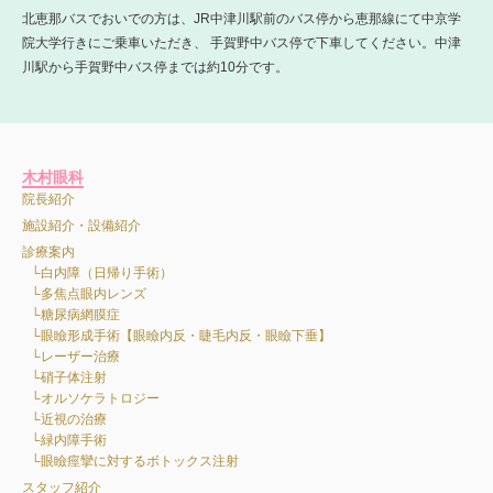
北恵那バスでおいでの方は、JR中津川駅前のバス停から恵那線にて中京学
院大学行きにご乗車いただき、 手賀野中バス停で下車してください。中津
川駅から手賀野中バス停までは約10分です。
木村眼科
院長紹介
施設紹介・設備紹介
診療案内
白内障（日帰り手術）
多焦点眼内レンズ
糖尿病網膜症
眼瞼形成手術【眼瞼内反・睫毛内反・眼瞼下垂】
レーザー治療
硝子体注射
オルソケラトロジー
近視の治療
緑内障手術
眼瞼痙攣に対するボトックス注射
スタッフ紹介