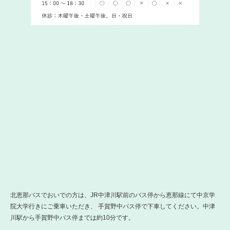
北恵那バスでおいでの方は、JR中津川駅前のバス停から恵那線にて中京学
院大学行きにご乗車いただき、 手賀野中バス停で下車してください。中津
川駅から手賀野中バス停までは約10分です。