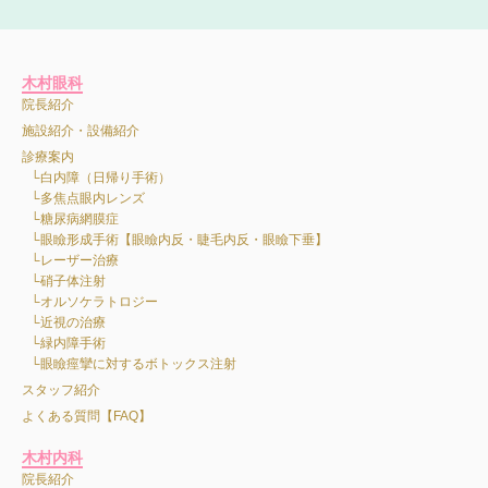
木村眼科
院長紹介
施設紹介・設備紹介
診療案内
白内障（日帰り手術）
多焦点眼内レンズ
糖尿病網膜症
眼瞼形成手術【眼瞼内反・睫毛内反・眼瞼下垂】
レーザー治療
硝子体注射
オルソケラトロジー
近視の治療
緑内障手術
眼瞼痙攣に対するボトックス注射
スタッフ紹介
よくある質問【FAQ】
木村内科
院長紹介